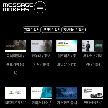
광고 기획서
브랜딩 기획서
홍보영상 기획서
공익직불제 /
한농대 / 홍보
셀트리온 / 홍
푸라닭 / 기업
홍보기획 (공
기획 (대학)
보영상 (제약)
PR (식품)
익)
셀트레온제약 /
한국거래소 /
가스안전공사
현대상용차 /